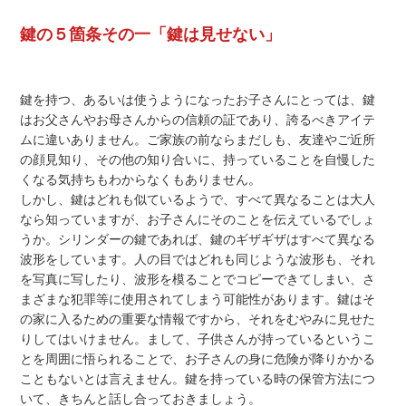
鍵の５箇条その一「鍵は見せない」
鍵を持つ、あるいは使うようになったお子さんにとっては、鍵
はお父さんやお母さんからの信頼の証であり、誇るべきアイテ
ムに違いありません。ご家族の前ならまだしも、友達やご近所
の顔見知り、その他の知り合いに、持っていることを自慢した
くなる気持ちもわからなくもありません。
しかし、鍵はどれも似ているようで、すべて異なることは大人
なら知っていますが、お子さんにそのことを伝えているでしょ
うか。シリンダーの鍵であれば、鍵のギザギザはすべて異なる
波形をしています。人の目ではどれも同じような波形も、それ
を写真に写したり、波形を模ることでコピーできてしまい、さ
まざまな犯罪等に使用されてしまう可能性があります。鍵はそ
の家に入るための重要な情報ですから、それをむやみに見せた
りしてはいけません。まして、子供さんが持っているというこ
とを周囲に悟られることで、お子さんの身に危険が降りかかる
こともないとは言えません。鍵を持っている時の保管方法につ
いて、きちんと話し合っておきましょう。