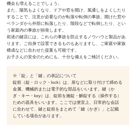
機会も増えることでしょう。
また、陽気もよくなり、ドアや窓を開け、風通しをよくしたり
することで、注意が必要なのが転落や転倒の事故。開けた窓や
ベランダから外部に転落したり、階段などで転倒したり、とい
う家庭内の事故が頻発します。
前述の鍵店には、これらの事故を防止するノウハウと製品があ
ります。ご自身で設置できるものもありますし、ご家庭や家族
構成などに合わせた提案も可能です。
お子さんの安全のためにも、十分な備えをご検討ください。
※「錠」と「鍵」の表記について
錠前（錠・ロック・lock）は、扉などに取り付けて締める
金属、機械的または電子的な部品をいいます。鍵（か
ぎ・キー・key）は、錠前を施錠・解錠する（操作する）
ための器具をいいます。ここでは便宜上、日常的な会話
に合わせて、鍵と錠前をまとめて「鍵（かぎ）」と記載
している場合があります。