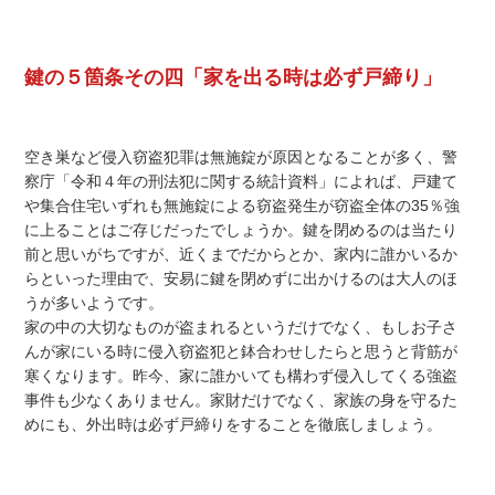
鍵の５箇条その四「家を出る時は必ず戸締り」
空き巣など侵入窃盗犯罪は無施錠が原因となることが多く、警
察庁「令和４年の刑法犯に関する統計資料」によれば、戸建て
や集合住宅いずれも無施錠による窃盗発生が窃盗全体の35％強
に上ることはご存じだったでしょうか。鍵を閉めるのは当たり
前と思いがちですが、近くまでだからとか、家内に誰かいるか
らといった理由で、安易に鍵を閉めずに出かけるのは大人のほ
うが多いようです。
家の中の大切なものが盗まれるというだけでなく、もしお子さ
んが家にいる時に侵入窃盗犯と鉢合わせしたらと思うと背筋が
寒くなります。昨今、家に誰かいても構わず侵入してくる強盗
事件も少なくありません。家財だけでなく、家族の身を守るた
めにも、外出時は必ず戸締りをすることを徹底しましょう。