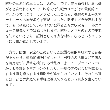
防犯の三原則の三つ目は「人の目」です。侵入窃盗犯が最も嫌
がると言われるもので、昨今では防犯カメラがその最前線で
す。かつてはダミーカメラだったところも、機材の向上やスマ
ートホームの波が多くを実現しました。防犯カメラが溢れすぎ
て、もはや気にしていられない犯罪者たちの状況も、一部のニ
ュース映像などでは感じられます。防犯カメラそのもので犯罪
を防ぐというより、証拠として有力な材料になるというメリッ
トに比重が置かれています。
一方で、防犯・安全のためといった設置の目的を明示する必要
があったり、録画範囲を限定したり、AI技術の活用などで個人
を特定せずに異常を検知する仕組みによって、プライバシーに
かかわる部分をマスキングしたり、一般の方の顔などを匿名化
する技術を導入する技術開発が進められています。それらの進
歩は、どこの家庭でも手軽に導入できるという利点を生んでい
ます。