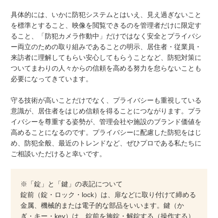
具体的には、いかに防犯システムとはいえ、見え過ぎないこと
を標準とすること、映像を閲覧できるのを管理者だけに限定す
ること、「防犯カメラ作動中」だけではなく安全とプライバシ
ー両立のための取り組みであることの明示、居住者・従業員・
来訪者に理解してもらい安心してもらうことなど、防犯対策に
ついてまわりの人々からの信頼を高める努力を怠らないことも
必要になってきています。
守る技術が高いことだけでなく、プライバシーも重視している
意識が、居住者をはじめ信頼を得ることにつながります。プラ
イバシーを尊重する姿勢が、管理会社や施設のブランド価値を
高めることになるのです。プライバシーに配慮した防犯をはじ
め、防犯全般、最近のトレンドなど、ぜひプロである私たちに
ご相談いただけると幸いです。
※「錠」と「鍵」の表記について
錠前（錠・ロック・lock）は、扉などに取り付けて締める
金属、機械的または電子的な部品をいいます。鍵（か
ぎ・キー・key）は、錠前を施錠・解錠する（操作する）