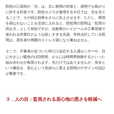
防犯の三原則の「光」は、主に夜間の対策と、昼間でも暗がり
に対する対策です。防犯カメラが激増する今日では、光を当て
ることで、その抑止効果をさらに向上させます。ただし、環境
を損なわないことを念頭に入れると、防犯用の照明は「犯罪の
抑止力」として有効ですが、自動車のハイビームや工事現場で
使われる作業灯のような眩しすぎる光源、常時点灯している照
明は、居住者や周囲のストレス源になり兼ねません。
そこで、不審者が近づいた時だけ反応する人感センサーや、目
にやさしい暖色のLED照明、さらには時間帯制御するといった
組み合わせが推奨されます。光だけではありませんが、安全と
いう概念を、安心という気持ちに変える照明のデザインや設計
が重要です。
３．人の目：監視される居心地の悪さを軽減へ