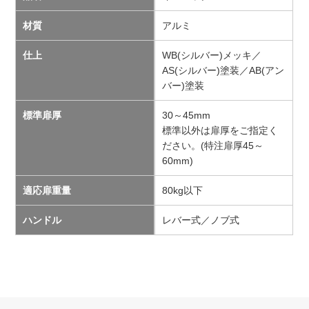
材質
アルミ
仕上
WB(シルバー)メッキ／
AS(シルバー)塗装／AB(アン
バー)塗装
標準扉厚
30～45mm
標準以外は扉厚をご指定く
ださい。(特注扉厚45～
60mm)
適応扉重量
80kg以下
ハンドル
レバー式／ノブ式