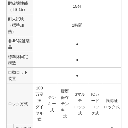
耐破壊性能
15分
（TS-15）
耐火試験
（標準加
2時間
熱）
非JIS認証製
●
品
標準床固定
●
構造
自動ロッド
●
装置
100
履歴
万変
3マル
ICカ
テン
保存
換
チ
ード
顔認証
ロック方式
キー
テン
ダイ
ロック
ロッ
ロック式
式
キー
ヤル
式
ク式
式
式