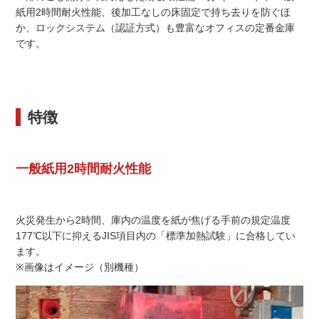
紙用2時間耐火性能、後加工なしの床固定で持ち去りを防ぐほ
か、ロックシステム（認証方式）も豊富なオフィスの定番金庫
です。
特徴
一般紙用2時間耐火性能
火災発生から2時間、庫内の温度を紙が焦げる手前の規定温度
177℃以下に抑えるJIS項目内の「標準加熱試験」に合格してい
ます。
※画像はイメージ（別機種）