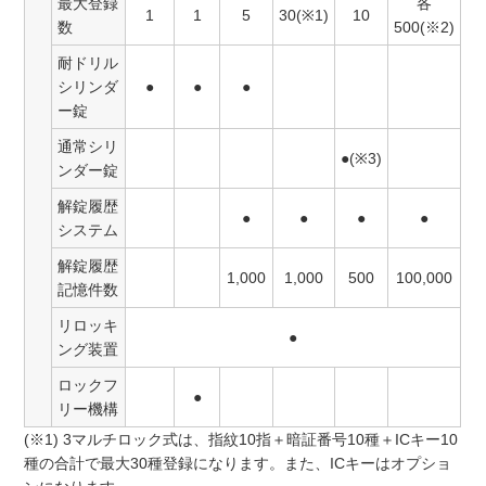
最大登録
各
1
1
5
30(※1)
10
数
500(※2)
耐ドリル
シリンダ
●
●
●
ー錠
通常シリ
●(※3)
ンダー錠
解錠履歴
●
●
●
●
システム
解錠履歴
1,000
1,000
500
100,000
記憶件数
リロッキ
●
ング装置
ロックフ
●
リー機構
(※1) 3マルチロック式は、指紋10指＋暗証番号10種＋ICキー10
種の合計で最大30種登録になります。また、ICキーはオプショ